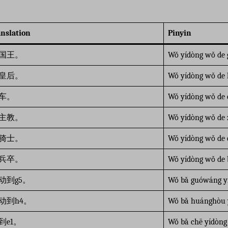
nslation
Pinyin
国王。
Wǒ yídòng wǒ de
皇后。
Wǒ yídòng wǒ de
车。
Wǒ yídòng wǒ de 
主教。
Wǒ yídòng wǒ de 
骑士。
Wǒ yídòng wǒ de q
兵卒。
Wǒ yídòng wǒ de 
动到g5。
Wǒ bǎ guówáng yí
动到h4。
Wǒ bǎ huánghòu y
到e1。
Wǒ bǎ chē yídòng 