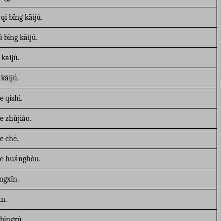
qì bīng kāijú.
 bīng kāijú.
kāijú.
kāijú.
 qíshì.
e zhǔjiào.
e chē.
de huánghòu.
ngxīn.
án.
 bīngzú.