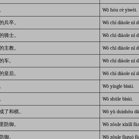
。
Wǒ hòu cè yìwèi.
的兵卒。
Wǒ chī diàole nǐ d
的骑士。
Wǒ chī diàole nǐ d
的主教。
Wǒ chī diàole nǐ d
的车。
Wǒ chī diàole nǐ d
的皇后。
Wǒ chī diàole nǐ 
。
Wǒ yíngle bǐsài.
。
Wǒ shūle bǐsài.
成了和棋。
Wǒ yǔ duìshǒu dǎ 
里防御。
Wǒ zǒule xīxīlǐ fá
防御。
Wǒ zǒule fàguó f