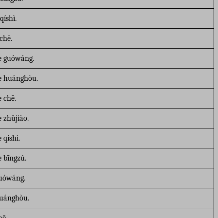
qíshì.
chē.
e guówáng.
e huánghòu.
 chē.
 zhǔjiào.
qíshì.
 bīngzú.
guówáng.
huánghòu.
hē.