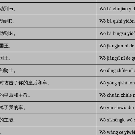
动到c4。
Wǒ bǎ zhǔjiào yíd
动到f3。
Wǒ bǎ qíshì yídòn
动到d4。
Wǒ bǎ bīngzú yíd
国王。
Wǒ jiāngjūn nǐ d
国王。
Wǒ jiāngsǐ nǐ de 
的骑士。
Wǒ dìng zhùle nǐ d
时攻击了你的皇后和车。
Wǒ yòng qíshì tón
的皇后和主教。
Wǒ chuàn zhùle n
掉了我的车。
Wǒ yīn shīwù diū 
的主教。
Wǒ xīshēngle wǒ d
。
Wǒ wáng cè yìwèi