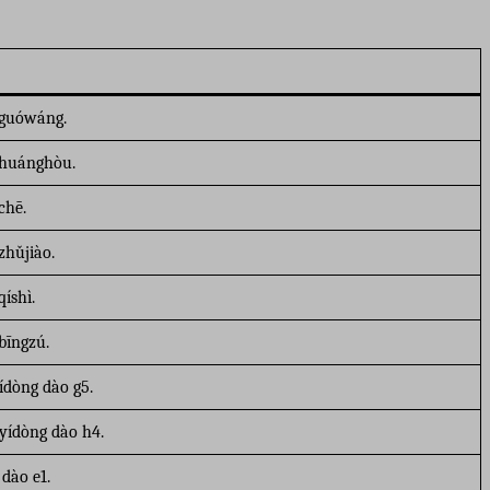
 guówáng.
 huánghòu.
chē.
zhǔjiào.
íshì.
bīngzú.
dòng dào g5.
ídòng dào h4.
dào e1.