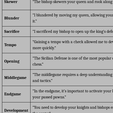
Skewer
“The bishop skewers your queen and rook along 
“I blundered by moving my queen, allowing your
Blunder
it.”
Sacrifice
“I sacrificed my bishop to open up the king’s defe
“Gaining a tempo with a check allowed me to de
Tempo
more quickly.”
“The Sicilian Defense is one of the most popular
Opening
chess.”
“The middlegame requires a deep understanding 
Middlegame
and tactics.”
“In the endgame, it’s important to activate your
Endgame
your passed pawns.”
“You need to develop your knights and bishops ea
Development