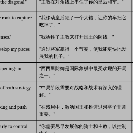
the diagonal.”
“主教在对角线上串住了你的皇后和车。”
 rook to capture
“我移动皇后犯了一个大错，让你的车把它
吃掉了。”
nses.”
“我牺牲了主教来打开国王的防线。”
velop my pieces
“通过将军赢得一个节奏，使我能更快地发
展我的棋子。”
 openings in
“西西里防御是国际象棋中最受欢迎的开局
之一。”
of both strategy
“中局阶段需要对战略和战术有深入的理
解。”
 king and push
“在残局中，激活国王和推进过河卒子非常
重要。”
rly to control
“你需要尽早发展你的骑士和主教，以控制