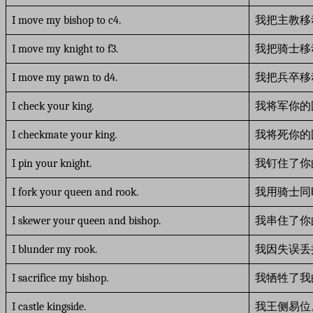
I move my bishop to c4.
我把主教移
I move my knight to f3.
我把骑士移
I move my pawn to d4.
我把兵卒移
I check your king.
我将军你的
I checkmate your king.
我将死你的
I pin your knight.
我钉住了你
I fork your queen and rook.
我用骑士同
I skewer your queen and bishop.
我串住了你
I blunder my rook.
我因失误丢
I sacrifice my bishop.
我牺牲了我
I castle kingside.
我王侧易位