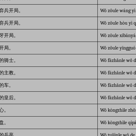
弃兵开局。
Wǒ zǒule wáng yì 
弃兵开局。
Wǒ zǒule hòu yì qì
牙开局。
Wǒ zǒule xībānyá 
开局。
Wǒ zǒule yīngguó 
的骑士。
Wǒ fāzhǎnle wǒ de
的主教。
Wǒ fāzhǎnle wǒ d
的车。
Wǒ fāzhǎnle wǒ d
的皇后。
Wǒ fāzhǎnle wǒ 
心。
Wǒ kòngzhìle zhō
盘。
Wǒ kòngzhìle qíp
的兵卒。
Wǒ tuījìnle wǒ de