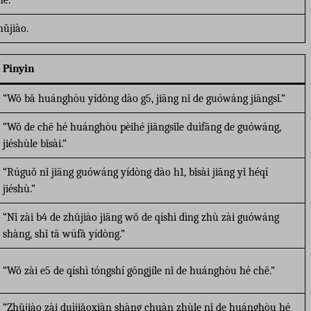
hǔjiào.
Pinyin
“Wǒ bǎ huánghòu yídòng dào g5, jiāng nǐ de guówáng jiāngsǐ.”
“Wǒ de chē hé huánghòu pèihé jiāngsǐle duìfāng de guówáng,
jiéshùle bǐsài.”
“Rúguǒ nǐ jiāng guówáng yídòng dào h1, bǐsài jiāng yǐ héqí
jiéshù.”
“Nǐ zài b4 de zhǔjiào jiāng wǒ de qíshì dìng zhù zài guówáng
shàng, shǐ tā wúfǎ yídòng.”
“Wǒ zài e5 de qíshì tóngshí gōngjíle nǐ de huánghòu hé chē.”
“Zhǔjiào zài duìjiǎoxiàn shàng chuàn zhùle nǐ de huánghòu hé