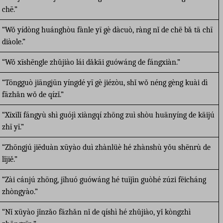
chē.”
“Wǒ yídòng huánghòu fànle yī gè dàcuò, ràng nǐ de chē bǎ tā chī
diàole.”
“Wǒ xīshēngle zhǔjiào lái dǎkāi guówáng de fángxiàn.”
“Tōngguò jiāngjūn yíngdé yī gè jiézòu, shǐ wǒ néng gèng kuài dì
fāzhǎn wǒ de qízǐ.”
“Xīxīlǐ fángyù shì guójì xiàngqí zhōng zuì shòu huānyíng de kāijú
zhī yī.”
“Zhōngjú jiēduàn xūyào duì zhànlüè hé zhànshù yǒu shēnrù de
lǐjiě.”
“Zài cánjú zhōng, jīhuó guówáng hé tuījìn guòhé zúzi fēicháng
zhòngyào.”
“Nǐ xūyào jǐnzǎo fāzhǎn nǐ de qíshì hé zhǔjiào, yǐ kòngzhì