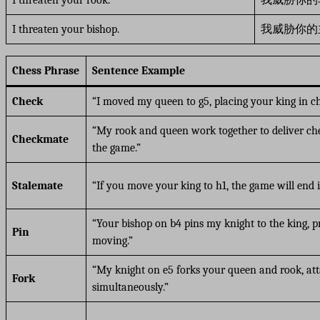
I threaten your bishop.
我威胁你的
Chess Phrase
Sentence Example
Check
“I moved my queen to g5, placing your king in ch
“My rook and queen work together to deliver ch
Checkmate
the game.”
Stalemate
“If you move your king to h1, the game will end i
“Your bishop on b4 pins my knight to the king, p
Pin
moving.”
“My knight on e5 forks your queen and rook, at
Fork
simultaneously.”