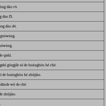
òng dào c4.
g dào f3.
òng dào d4.
e guówáng.
guówáng.
e qíshì.
gshí gōngjíle nǐ de huánghòu hé chē.
ǐ de huánghòu hé zhǔjiào.
diàole wǒ de chē.
e zhǔjiào.
.