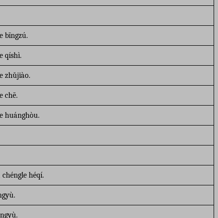
e bīngzú.
e qíshì.
e zhǔjiào.
e chē.
de huánghòu.
chéngle héqí.
ngyù.
ángyù.