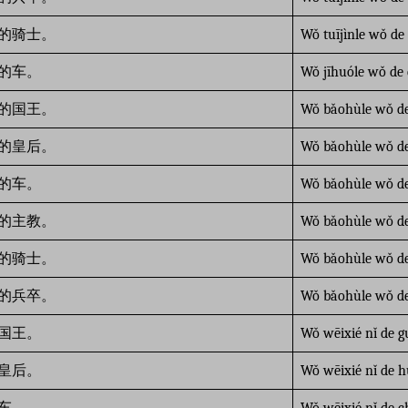
的骑士。
Wǒ tuījìnle wǒ de 
的车。
Wǒ jīhuóle wǒ de 
的国王。
Wǒ bǎohùle wǒ d
的皇后。
Wǒ bǎohùle wǒ d
的车。
Wǒ bǎohùle wǒ de
的主教。
Wǒ bǎohùle wǒ de
的骑士。
Wǒ bǎohùle wǒ de 
的兵卒。
Wǒ bǎohùle wǒ de
国王。
Wǒ wēixié nǐ de 
皇后。
Wǒ wēixié nǐ de 
车。
Wǒ wēixié nǐ de c