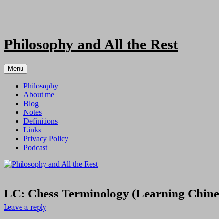
Skip
to
content
Philosophy and All the Rest
Menu
Philosophy
About me
Blog
Notes
Definitions
Links
Privacy Policy
Podcast
LC: Chess Terminology (Learning Chine
Leave a reply